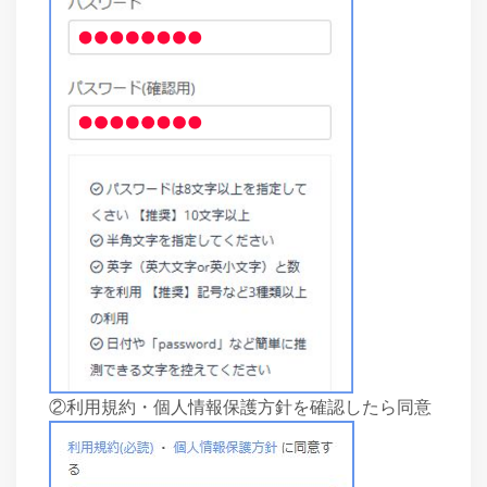
②利用規約・個人情報保護方針を確認したら同意